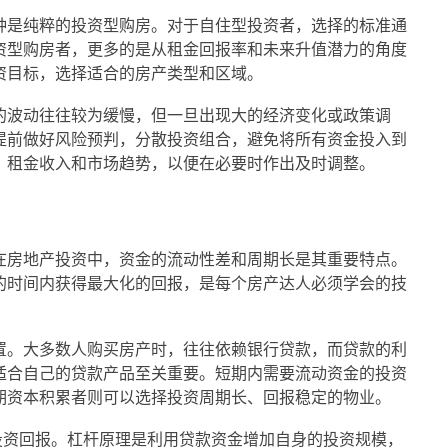
种是纯粹的投资型购房。对于自住型投资者，选择的标准通
资型购房者，更多的是从租金回报率和未来升值潜力的角度
资目标，选择适合的房产类型和区域。
的波动往往较为缓慢，但一旦出现大的经济变化或政策调
提前做好风险预判，分散投资组合，避免将所有资金投入到
、租金收入和市场趋势，以便在必要时作出及时调整。
在房地产投资中，资金的流动性差和周期长是其重要特点。
的时间内获得最大化的回报，是每个房产达人必须学会的技
置。大多数人购买房产时，往往依赖银行贷款，而贷款的利
适合自己的贷款产品至关重要。短期内需要流动资金的投资
期资本积累者则可以选择投资周期长、回报稳定的物业。
投资回报。杠杆原理是利用贷款资金增加自身的投资规模，