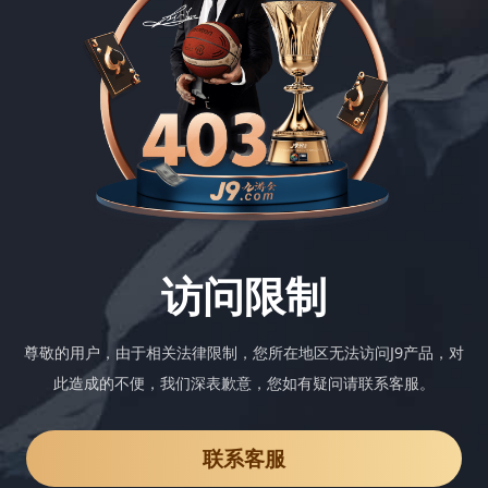
访问限制
尊敬的用户，由于相关法律限制，您所在地区无法访问J9产品，对
此造成的不便，我们深表歉意，您如有疑问请联系客服。
联系客服