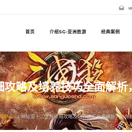
u
首页
介绍SG·亚洲胜游
经典案例
细攻略及培养技巧全面解析
闻中心
神仙道十二生肖详细攻略及培养技巧全面解析，助你