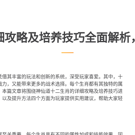
细攻略及培养技巧全面解析
凭借其丰富的玩法和创新的系统，深受玩家喜爱。其中，十
战力，又能带来更多的战术选择。每个生肖都有其独特的属
。本篇文章将围绕神仙道十二生肖的详细攻略及培养技巧进
、以及提升方法四个方面为玩家提供实用建议，帮助大家轻
展至关重要。每个生肖具有不同的属性加成和技能效果，因