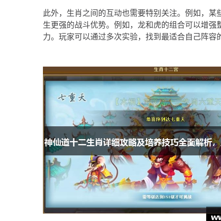
此外，生肖之间的互动也需要特别关注。例如，某
生更强的战斗优势。例如，龙和虎的组合可以增强
力。玩家可以通过多次实验，找到最适合自己阵容