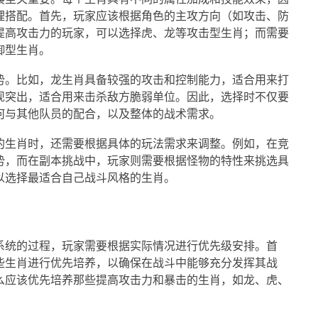
理搭配。首先，玩家应该根据角色的主攻方向（如攻击、防
提高攻击力的玩家，可以选择虎、龙等攻击型生肖；而需要
御型生肖。
势。比如，龙生肖具备较强的攻击和控制能力，适合用来打
现突出，适合用来击杀敌方脆弱单位。因此，选择时不仅要
何与其他队员的配合，以及整体的战术需求。
的生肖时，还需要根据具体的玩法需求来调整。例如，在竞
势，而在副本挑战中，玩家则需要根据怪物的特性来挑选具
以选择最适合自己战斗风格的生肖。
系统的过程，玩家需要根据实际情况进行优先级安排。首
些生肖进行优先培养，以确保在战斗中能够充分发挥其战
么应该优先培养那些提高攻击力和暴击的生肖，如龙、虎、