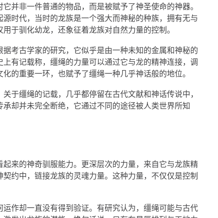
时它并非一件普通的物品，而是被赋予了神圣使命的神器。
起源时代，当时的龙族是一个强大而神秘的种族，拥有无与
仅用于驯化幼龙，还象征着龙族对自然力量的控制。
根据考古学家的研究，它似乎是由一种未知的金属和神秘的
史上有记载称，缰绳的力量可以通过它与龙的精神连接，调
文化的重要一环，也赋予了缰绳一种几乎神话般的地位。
。关于缰绳的记载，几乎都停留在古代文献和神话传说中，
传承却并未完全断绝，它通过不同的途径被人类世界所知
。
看起来的神奇驯服能力。更深层次的力量，来自它与龙族精
神契约中，链接龙族的灵魂力量。这种力量，不仅仅是控制
何运作却一直没有得到验证。有研究认为，缰绳可能与古代