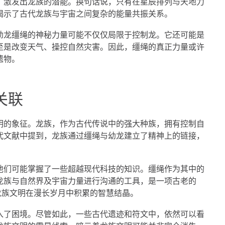
，激发出龙族的潜能。换句话说，只有在星辰排列与天地力
揭示了古代龙族与宇宙之间复杂的能量共振关系。
幼龙缰绳的神秘力量可能不仅仅局限于控制龙。它还可能是
至是改变天气、操控自然灾害。因此，缰绳的真正力量或许
遗物。
关联
明的象征。龙族，作为古代传说中的强大种族，拥有控制自
代文献中提到，龙族通过缰绳与幼龙建立了精神上的链接，
他们可能掌握了一些超越现代科技的知识。缰绳作为其中的
龙族与自然界及宇宙力量进行沟通的工具，是一项古老的
龙族文明在漫长岁月中积累的智慧结晶。
入了困境。尽管如此，一些古代遗迹和符文中，依然可以看