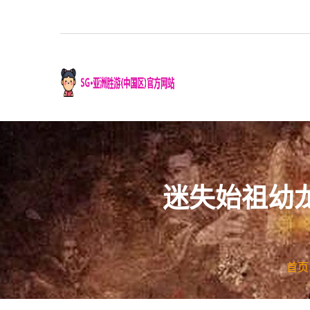
迷失始祖幼
首页