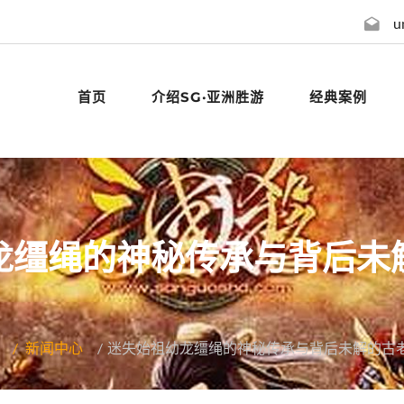
u
首页
介绍SG·亚洲胜游
经典案例
龙缰绳的神秘传承与背后未
新闻中心
迷失始祖幼龙缰绳的神秘传承与背后未解的古