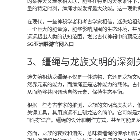
的某种天文现象相关联，能够在特定的天象条件下
量的特定时刻，缰绳才能发挥最大效能。这一现象
在现代，一些神秘学者和考古学家相信，迷失始祖
一个巨大的能量源，能够影响周围的生态环境，甚
远远超出人类的认知范围，堪比古代神器中的顶级
SG亚洲胜游官网入口
3、缰绳与龙族文明的深刻
迷失始祖幼龙缰绳不仅是一件遗物，它还是龙族文
然界元素的能力，而缰绳正是这种能力的载体。古
从而能够共同调动自然元素，保持生态平衡。
根据一些考古学家的推测，龙族的文明高度发达，
关键工具，其用途远不止驯龙这么简单。它可能是
“科技”遗产。缰绳的设计和制作方式，甚至可能是
然而，龙族的衰败和消失，意味着缰绳的传承也陷