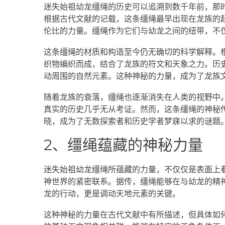
迷失始祖幼龙缰绳的历史可以追溯到数千年前，那
根据古代文献的记载，这条缰绳最早出现在龙族的
伦比的力量。缰绳作为它们与幼龙之间的纽带，不
这条缰绳的材质和构造至今仍无确切的科学解释。
织物编织而成，结合了龙族的符文和天象之力。历
动周围的自然元素。这种神秘的力量，成为了龙族
随着龙族的衰落，缰绳也逐渐消失在人类的视野中
真实的历史几乎无从考证。然而，这条缰绳的神秘
晓，成为了无数探索者和历史学者梦寐以求的谜题
2、缰绳蕴藏的神秘力量
迷失始祖幼龙缰绳所蕴藏的力量，不仅仅是表面上
神世界的紧密联系。据传，缰绳能够在与幼龙的精
龙的行动，更是调动天地元素的关键。
这种神秘的力量在古代文献中有所描述，但具体如